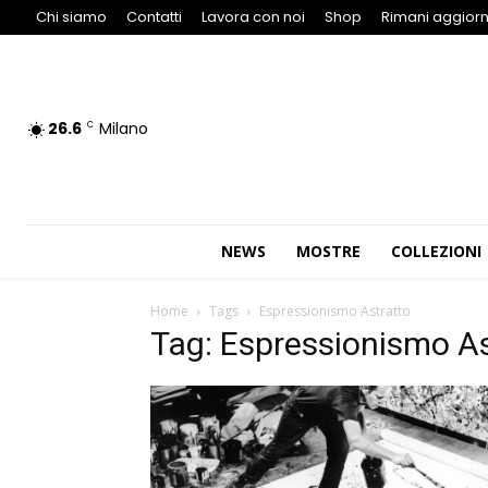
Chi siamo
Contatti
Lavora con noi
Shop
Rimani aggiorn
26.6
Milano
C
NEWS
MOSTRE
COLLEZIONI
Home
Tags
Espressionismo Astratto
Tag: Espressionismo As