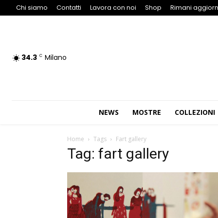
Chi siamo
Contatti
Lavora con noi
Shop
Rimani aggiorn
34.3
Milano
C
NEWS
MOSTRE
COLLEZIONI
Home
Tags
Fart gallery
Tag: fart gallery