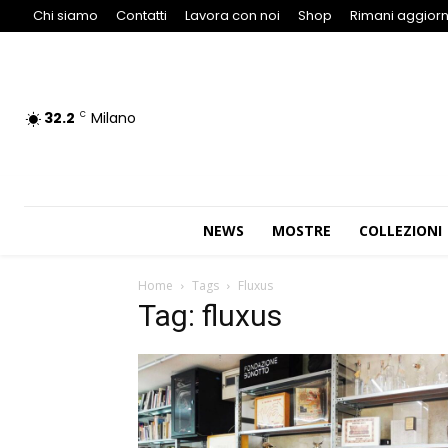
Chi siamo
Contatti
Lavora con noi
Shop
Rimani aggiorn
32.2
Milano
C
NEWS
MOSTRE
COLLEZIONI
Home
Tags
Fluxus
Tag: fluxus