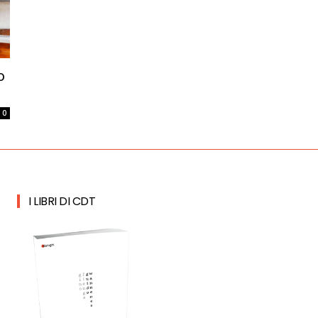
o
0
I LIBRI DI CDT