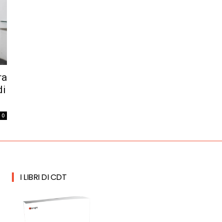
ra
di
0
I LIBRI DI CDT