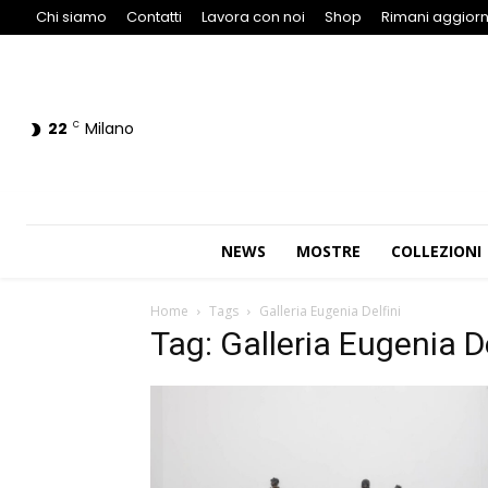
Chi siamo
Contatti
Lavora con noi
Shop
Rimani aggiorn
22
Milano
C
NEWS
MOSTRE
COLLEZIONI
Home
Tags
Galleria Eugenia Delfini
Tag: Galleria Eugenia De