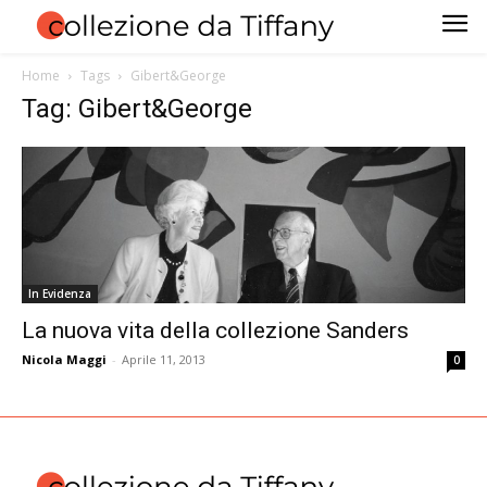
Home
Tags
Gibert&George
Tag: Gibert&George
In Evidenza
La nuova vita della collezione Sanders
Nicola Maggi
-
Aprile 11, 2013
0