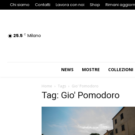
Chi siamo
Contatti
Lavora con noi
Shop
Rimani aggiorn
25.5
Milano
C
NEWS
MOSTRE
COLLEZIONI
Home
Tags
Gio' Pomodoro
Tag: Gio' Pomodoro