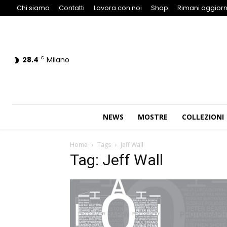
Chi siamo
Contatti
Lavora con noi
Shop
Rimani aggiorn
28.4
Milano
C
NEWS
MOSTRE
COLLEZIONI
Home
Tags
Jeff Wall
Tag: Jeff Wall