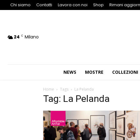
Chi siamo
Contatti
Lavora con noi
Shop
Rimani aggiorn
24
Milano
C
NEWS
MOSTRE
COLLEZIONI
Home
Tags
La Pelanda
Tag: La Pelanda