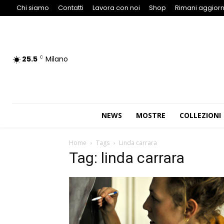
Chi siamo
Contatti
Lavora con noi
Shop
Rimani aggiorn
25.5
Milano
C
NEWS
MOSTRE
COLLEZIONI
Home
Tags
Linda carrara
Tag: linda carrara