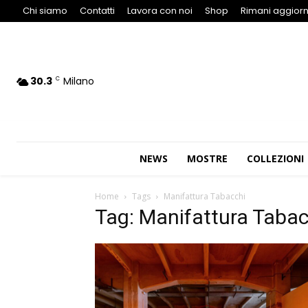
Chi siamo
Contatti
Lavora con noi
Shop
Rimani aggiorn
30.3
Milano
C
NEWS
MOSTRE
COLLEZIONI
Home
Tags
Manifattura Tabacchi
Tag: Manifattura Tabac