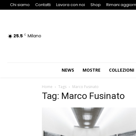
Chi siamo
Contatti
Lavora con noi
Shop
Rimani aggiorn
25.5
Milano
C
NEWS
MOSTRE
COLLEZIONI
Home
Tags
Marco Fusinato
Tag: Marco Fusinato