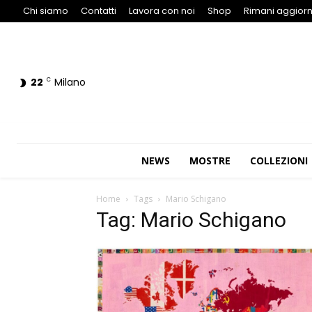
Chi siamo
Contatti
Lavora con noi
Shop
Rimani aggiorn
22
Milano
C
NEWS
MOSTRE
COLLEZIONI
Home
Tags
Mario Schigano
Tag: Mario Schigano