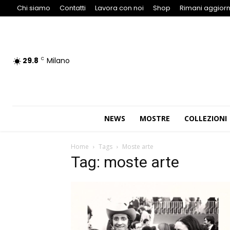
Chi siamo
Contatti
Lavora con noi
Shop
Rimani aggiorn
29.8
Milano
C
NEWS
MOSTRE
COLLEZIONI
Home
Tags
Moste arte
Tag: moste arte