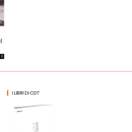
l
0
I LIBRI DI CDT