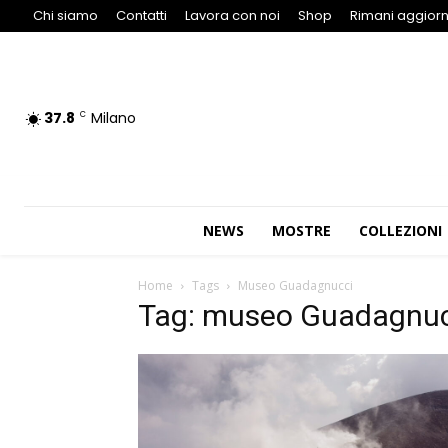
Chi siamo
Contatti
Lavora con noi
Shop
Rimani aggiorn
37.8
Milano
C
NEWS
MOSTRE
COLLEZIONI
Home
Tags
Museo Guadagnucci
Tag: museo Guadagnuc