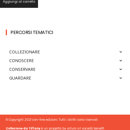
Aggiungi al carrello
PERCORSI TEMATICI
COLLEZIONARE
CONOSCERE
CONSERVARE
GUARDARE
© Copyright 2021 con-fine edizioni. Tutti i diritti sono riservati
Collezione da Tiffany
è un progetto by arturo srl società benefit