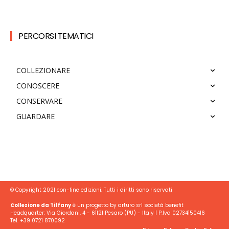
PERCORSI TEMATICI
COLLEZIONARE
CONOSCERE
CONSERVARE
GUARDARE
© Copyright 2021 con-fine edizioni. Tutti i diritti sono riservati
Collezione da Tiffany
è un progetto by arturo srl società benefit
Headquarter: Via Giordani, 4 - 61121 Pesaro (PU) - Italy | P.Iva 02734150416
Tel. +39 0721 870092