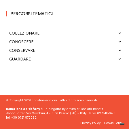
PERCORSI TEMATICI
COLLEZIONARE
CONOSCERE
CONSERVARE
GUARDARE
© Copyright 2021 con-fine edizioni. Tutti i diritti sono riservati
Collezione da Tiffany
è un progetto by arturo srl società benefit
Headquarter: Via Giordani, 4 - 61121 Pesaro (PU) - Italy | P.Iva 02734150416
Tel. +39 0721 870092
Privacy Policy
-
Cookie Policy