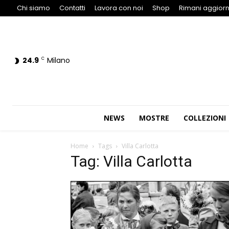
Chi siamo
Contatti
Lavora con noi
Shop
Rimani aggiorn
24.9
Milano
C
NEWS
MOSTRE
COLLEZIONI
Home
Tags
Villa Carlotta
Tag: Villa Carlotta