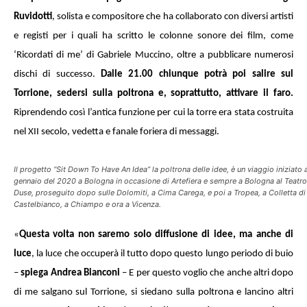
Ruvidotti
, solista e compositore che ha collaborato con diversi artisti
e registi per i quali ha scritto le colonne sonore dei film, come
‘Ricordati di me’ di Gabriele Muccino, oltre a pubblicare numerosi
dischi di successo.
Dalle 21.00 chiunque potrà poi salire sul
Torrione, sedersi sulla poltrona e, soprattutto, attivare il faro.
Riprendendo così l’antica funzione per cui la torre era stata costruita
nel XII secolo, vedetta e fanale foriera di messaggi.
Il progetto “Sit Down To Have An Idea” la poltrona delle idee, è un viaggio iniziato 
gennaio del 2020 a Bologna in occasione di Artefiera e sempre a Bologna al Teatro
Duse, proseguito dopo sulle Dolomiti, a Cima Carega, e poi a Tropea, a Colletta di
Castelbianco, a Chiampo e ora a Vicenza.
«
Questa volta non saremo solo diffusione di idee, ma anche di
luce
, la luce che occuperà il tutto dopo questo lungo periodo di buio
–
spiega Andrea Bianconi
– E per questo voglio che anche altri dopo
di me salgano sul Torrione, si siedano sulla poltrona e lancino altri