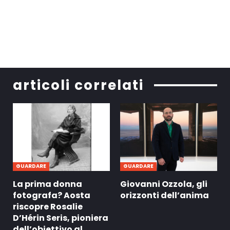
articoli correlati
GUARDARE
GUARDARE
La prima donna
Giovanni Ozzola, gli
fotografa? Aosta
orizzonti dell’anima
riscopre Rosalie
D’Hérin Seris, pioniera
dell’obiettivo al