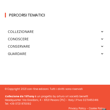
PERCORSI TEMATICI
COLLEZIONARE
CONOSCERE
CONSERVARE
GUARDARE
© Copyright 2021 con-fine edizioni. Tutti i diritti sono riservati
Collezione da Tiffany
è un progetto by arturo srl società benefit
Headquarter: Via Giordani, 4 - 61121 Pesaro (PU) - Italy | P.Iva 02734150416
Tel. +39 0721 870092
Privacy Policy
-
Cookie Policy