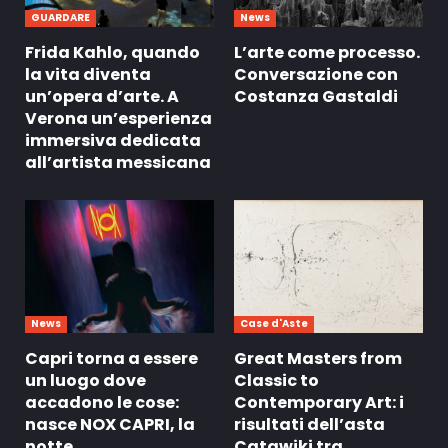
GUARDARE
News
Frida Kahlo, quando
L’arte come processo.
la vita diventa
Conversazione con
un’opera d’arte. A
Costanza Gastaldi
Verona un’esperienza
immersiva dedicata
all’artista messicana
News
Case d'Aste
Capri torna a essere
Great Masters from
un luogo dove
Classic to
accadono le cose:
Contemporary Art: i
nasce NOX CAPRI, la
risultati dell’asta
notte
Catawiki tra