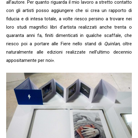
all’autore. Per quanto riguarda il mio lavoro a stretto contatto
con gli artisti posso aggiungere che si crea un rapporto di
Iscriviti alla nostra
fiducia e di intesa totale, a volte riesco persino a trovare nei
newsletter e scarica
loro studi magnifici libri d’artista realizzati anche trenta o
gratuitamentelaGuida
quaranta anni fa, finiti dimenticati in qualche scaffale, che
Mercato dell'Arte 2026!
riesco poi a portare alle Fiere nello stand di
Quinlan
, oltre
naturalmente alle edizioni realizzate nell’ultimo decennio
Iscriviti subito alle news di Collezione da
appositamente per noi».
Tiffany e riceverai contenuti esclusivi
selezionati per te riguardanti il mercato
dell'arte.
Completa il form e potrai scaricare subito
gratuitamente la nuova Guida Mercato
dell'Arte 2026!