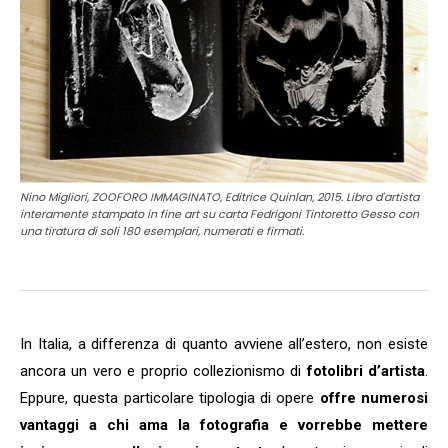
Nino Migliori, ZOOFORO IMMAGINATO, Editrice Quinlan, 2015. Libro d'artista
interamente stampato in fine art su carta Fedrigoni Tintoretto Gesso con
una tiratura di soli 180 esemplari, numerati e firmati.
In Italia, a differenza di quanto avviene all’estero, non esiste
ancora un vero e proprio collezionismo di
fotolibri d’artista
.
Eppure, questa particolare tipologia di opere
offre numerosi
vantaggi a chi ama la fotografia e vorrebbe mettere