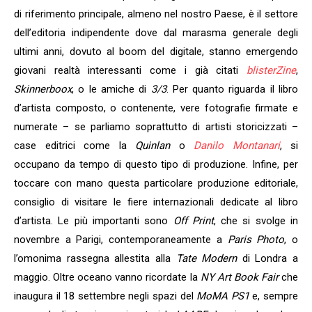
di riferimento principale, almeno nel nostro Paese, è il settore
dell’editoria indipendente dove dal marasma generale degli
ultimi anni, dovuto al boom del digitale, stanno emergendo
giovani realtà interessanti come i già citati
blisterZine
,
Skinnerboox
, o le amiche di
3/3
. Per quanto riguarda il libro
d’artista composto, o contenente, vere fotografie firmate e
numerate – se parliamo soprattutto di artisti storicizzati –
case editrici come la
Quinlan
o
Danilo Montanari
, si
occupano da tempo di questo tipo di produzione. Infine, per
toccare con mano questa particolare produzione editoriale,
consiglio di visitare le fiere internazionali dedicate al libro
d’artista. Le più importanti sono
Off Print
, che si svolge in
novembre a Parigi, contemporaneamente a
Paris Photo
, o
l’omonima rassegna allestita alla
Tate Modern
di Londra a
maggio. Oltre oceano vanno ricordate la
NY Art Book Fair
che
inaugura il 18 settembre negli spazi del
MoMA PS1
e, sempre