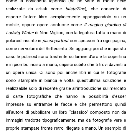
come la cosiddetta leporello (ne ho viste di molto belle
realizzate da artisti come
blisteZine
), che consente di
esporre l’intero libro semplicemente appoggiandolo su un
mobile, oppure opere sontuose come
Il magico giardino di
Ludwig Winter
di Nino Migliori, con la legatura fatta a mano di
polaroid inserite in
passepartout
con spessori fra ogni pagina,
come nei volumi del Settecento. Se aggiungi poi che in questo
caso le polaroid sono trasferite su lamine d’oro e la copertina
è in piombo inciso a mano, capisci subito che ti trovi davanti a
un opera unica. Ci sono poi anche libri in cui le fotografie
sono stampate in bianca e volta, quest’ultima soluzione è
realizzabile solo di recente grazie all’introduzione sul mercato
di carte fotografiche che hanno la possibilità d’esser
impresse su entrambe le facce e che permettono quindi
all’autore di pubblicare un libro “classico” composto non da
immagini tradotte tipograficamente, ma da fotografie vere e
proprie stampate fronte retro, rilegate a mano. Un esempio di