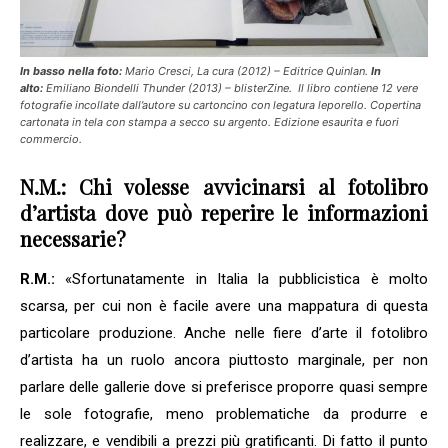
In basso nella foto:
Mario Cresci,
La cura
(2012) – Editrice Quinlan.
In
alto:
Emiliano Biondelli
Thunder
(2013) – blisterZine. Il libro contiene 12 vere
fotografie incollate dall’autore su cartoncino con legatura leporello. Copertina
cartonata in tela con stampa a secco su argento. Edizione esaurita e fuori
commercio.
Sono un
collezionista
N.M.: Chi volesse avvicinarsi al fotolibro
Si
d’artista dove può reperire le informazioni
No
necessarie?
ISCRIVITI!
R.M.:
«Sfortunatamente in Italia la pubblicistica è molto
scarsa, per cui non è facile avere una mappatura di questa
particolare produzione. Anche nelle fiere d’arte il fotolibro
d’artista ha un ruolo ancora piuttosto marginale, per non
parlare delle gallerie dove si preferisce proporre quasi sempre
le sole fotografie, meno problematiche da produrre e
realizzare, e vendibili a prezzi più gratificanti. Di fatto il punto