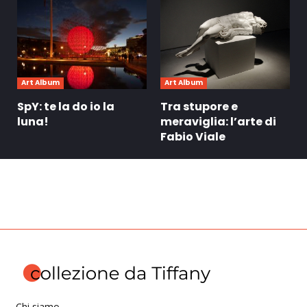
Art Album
Art Album
SpY: te la do io la
Tra stupore e
luna!
meraviglia: l’arte di
Fabio Viale
Chi siamo