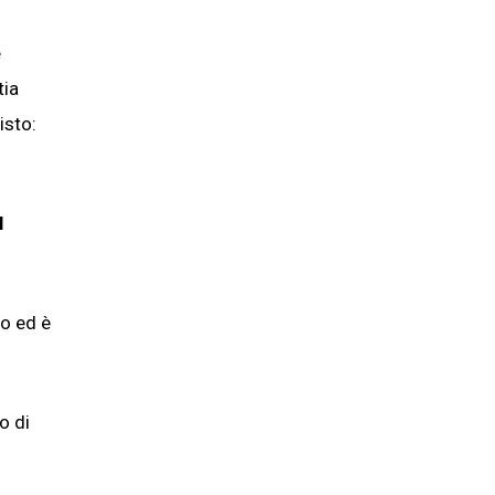
e
tia
isto:
l
co ed è
o di