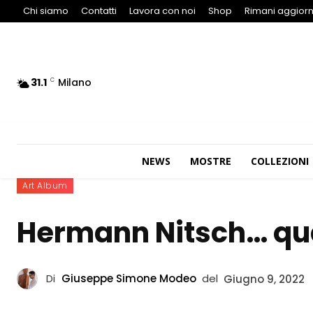
Chi siamo
Contatti
Lavora con noi
Shop
Rimani aggiorn
31.1
Milano
C
NEWS
MOSTRE
COLLEZIONI
Art Album
Hermann Nitsch… qua
Di
Giuseppe Simone Modeo
del
Giugno 9, 2022