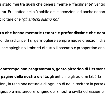
 stato mai tra quelli che generalmente e “facilmente” veng
tico
. Era antico nel più nobile delle accezioni ed anche seco
icitare che “
gli antichi siamo noi
“.
oro che hanno memorie remote e profondissime che con
a solide radici, per far germogliare sempre nuove creazioni di
he spieghino i misteri di tutto il passato e prospettino an
al contempo non programmato, gesto pittorico di Herman
pagine della nostra civiltà
, gli antichi e gli odierni tabù, la
gioni, la tensione naturale di ognuno di noi a recitare la part
religioso e misterico all’origine della nostra civiltà ed assieme