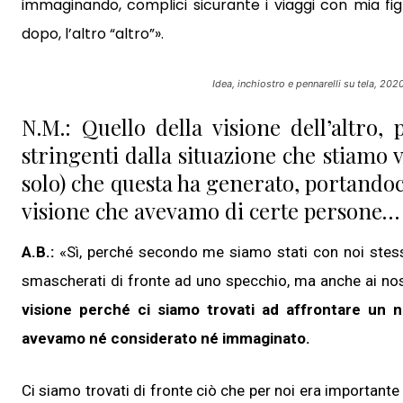
immaginando, complici sicurante i viaggi con mia figl
dopo, l’altro “altro”
».
Idea, inchiostro e pennarelli su tela, 202
N.M.: Quello della visione dell’altro,
stringenti dalla situazione che stiamo 
solo) che questa ha generato, portandoci
visione che avevamo di certe persone
A.B.:
«Sì, perché secondo me siamo stati con noi stessi
smascherati di fronte ad uno specchio, ma anche ai nostr
visione perché ci siamo trovati ad affrontare un
avevamo né considerato né
immaginato.
Ci siamo trovati di fronte ciò che per noi era important