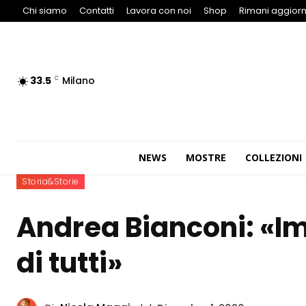
Chi siamo
Contatti
Lavora con noi
Shop
Rimani aggiorn
33.5
Milano
C
NEWS
MOSTRE
COLLEZIONI
Storia&Storie
Andrea Bianconi: «Im
di tutti»