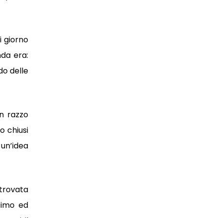
i giorno
nda era:
do delle
n razzo
o chiusi
 un’idea
 trovata
simo ed