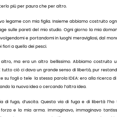
rlo più per paura che per altro.
vo legame con mia figlia. Insieme abbiamo costruito ogn
lage sulle pareti del mio studio. Ogni giorno la mia doma
involgendomi e portandomi in luoghi meravigliosi, dal mon
fiori a quello dei pesci.
altro, ma era un altro bellissimo. Abbiamo costruito u
E tutto ciò ci dava un grande senso di libertà, pur restand
su fogli o tele la stessa parola IDEA: ero alla ricerca di
mando la nuova idea o cercando l’altra idea.
a di fuga, d’uscita. Questa via di fuga e di libertà l’ho
a forza e la mia arma. Immaginavo, immaginavo tantis