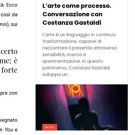
L’arte come processo.
tà. Ecco
Conversazione con
 così da
Costanza Gastaldi
noi), sui
L'arte è un linguaggio in continua
trasformazione, capace di
raccontare il presente attraverso
certo
sensibilità, ricerca e
 me; è
sperimentazione. In questo
panorama, Costanza Gastaldi
 forte
sviluppa un...
mpre con
 segnato
News
on
You
e