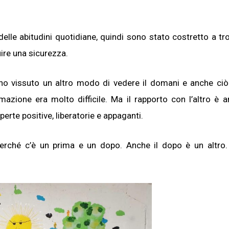
delle abitudini quotidiane, quindi sono stato costretto a tr
uire una sicurezza.
Iscriviti alla nostra
newsletter e scarica
, ho vissuto un altro modo di vedere il domani e anche ci
gratuitamentelaGuida
zione era molto difficile. Ma il rapporto con l’altro è 
Mercato dell'Arte 2026!
erte positive, liberatorie e appaganti.
Iscriviti subito alle news di Collezione da T
riceverai contenuti esclusivi selezionati pe
te riguardanti il mercato dell'arte.
perché c’è un prima e un dopo. Anche il dopo è un altro
Completa il form e potrai scaricare subito
gratuitamente la nuova Guida Mercato del
2026!