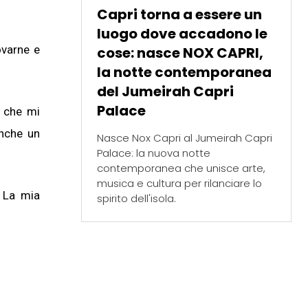
Capri torna a essere un
luogo dove accadono le
ovarne e
cose: nasce NOX CAPRI,
la notte contemporanea
del Jumeirah Capri
Palace
ò che mi
anche un
Nasce Nox Capri al Jumeirah Capri
Palace: la nuova notte
iffany e
contemporanea che unisce arte,
r
musica e cultura per rilanciare lo
. La mia
spirito dell'isola.
l'Arte