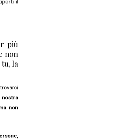
perti il
or più
(e non
tu, la
trovarci
 nostra
ima non
persone,