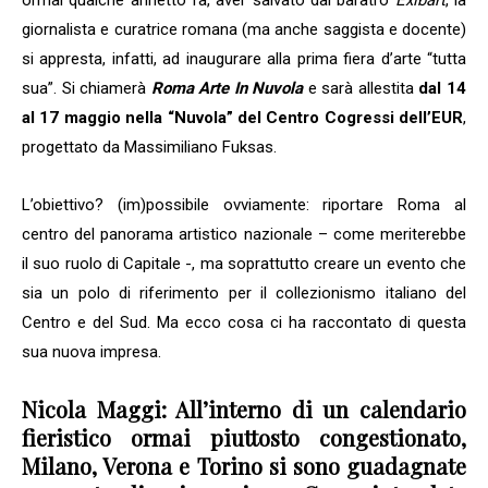
ormai qualche annetto fa, aver salvato dal baratro
Exibart
, la
giornalista e curatrice romana (ma anche saggista e docente)
si appresta, infatti, ad inaugurare alla prima fiera d’arte “tutta
sua”. Si chiamerà
Roma Arte In Nuvola
e sarà allestita
dal 14
al 17 maggio nella “Nuvola” del Centro Cogressi dell’EUR
,
progettato da Massimiliano Fuksas.
L’obiettivo? (im)possibile ovviamente: riportare Roma al
centro del panorama artistico nazionale – come meriterebbe
il suo ruolo di Capitale -, ma soprattutto creare un evento che
sia un polo di riferimento per il collezionismo italiano del
Centro e del Sud. Ma ecco cosa ci ha raccontato di questa
sua nuova impresa.
Nicola Maggi: All’interno di un calendario
fieristico ormai piuttosto congestionato,
Milano, Verona e Torino si sono guadagnate