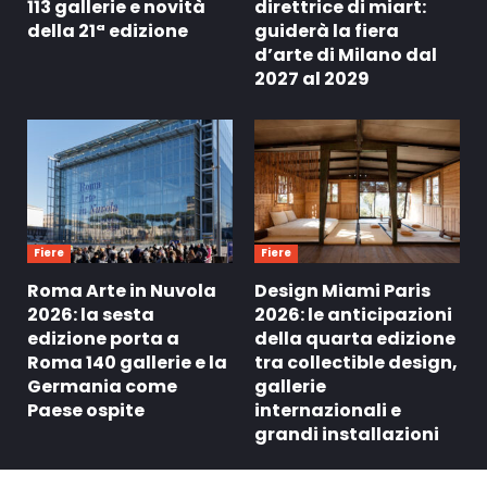
113 gallerie e novità
direttrice di miart:
della 21ª edizione
guiderà la fiera
d’arte di Milano dal
2027 al 2029
Fiere
Fiere
Roma Arte in Nuvola
Design Miami Paris
2026: la sesta
2026: le anticipazioni
edizione porta a
della quarta edizione
Roma 140 gallerie e la
tra collectible design,
Germania come
gallerie
Paese ospite
internazionali e
grandi installazioni