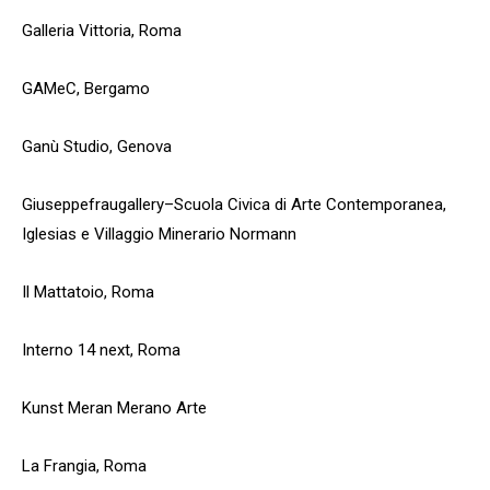
Galleria Vittoria, Roma
GAMeC, Bergamo
Iscriviti alla nostra
Ganù Studio, Genova
newsletter e scarica
gratuitamentelaGuida
Giuseppefraugallery–Scuola Civica di Arte Contemporanea,
Mercato dell'Arte 2026!
Iglesias e Villaggio Minerario Normann
Iscriviti subito alle news di Collezione da
Il Mattatoio, Roma
Tiffany e riceverai contenuti esclusivi
selezionati per te riguardanti il mercato
dell'arte.
Interno 14 next, Roma
Completa il form e potrai scaricare subito
gratuitamente la nuova Guida Mercato
Kunst Meran Merano Arte
dell'Arte 2026!
La Frangia, Roma