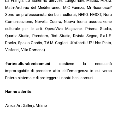
La Frangia, Lo Schermo dell’Arte, Lungomare, Macao, M.A.M.
Matri-Archivio del Mediterraneo, MIC Faenza, Mi Riconosci?
Sono un professionista dei beni culturali, NERO, NESXT, Nora
Comunicazione, Novella Guerra, Nuova Icona associazione
culturale per le arti, OperaViva Magazine, Prisma Studio,
Quartz Studio, Ramdom, Riot Studio, Rivista Segno, S.a.L.E.
Docks, Spazio Cordis, T.A.M. Cagliari, Ufofabrik, UP Urbs Picta,
Viafarini, Villa Romana).
#arteculturabenicomuni
sostiene la necessità
improrogabile di prendere atto dell’emergenza in cui versa
l’intero sistema e di proteggere i nostri beni comuni.
Hanno aderito:
A’nica Art Gallery, Milano