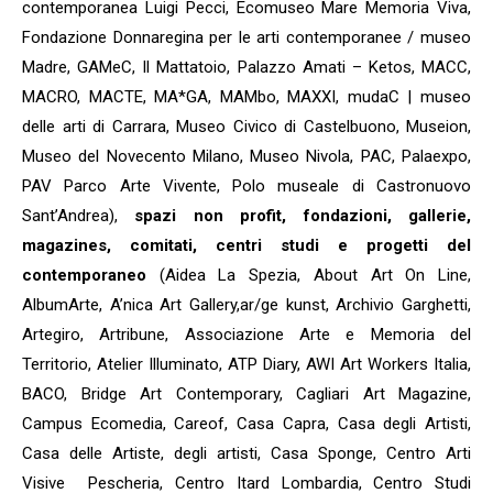
contemporanea Luigi Pecci, Ecomuseo Mare Memoria Viva,
Fondazione Donnaregina per le arti contemporanee / museo
Madre, GAMeC, Il Mattatoio, Palazzo Amati – Ketos, MACC,
MACRO, MACTE, MA*GA, MAMbo, MAXXI, mudaC | museo
delle arti di Carrara, Museo Civico di Castelbuono, Museion,
Museo del Novecento Milano, Museo Nivola, PAC, Palaexpo,
PAV Parco Arte Vivente, Polo museale di Castronuovo
Sant’Andrea),
spazi non profit, fondazioni, gallerie,
magazines, comitati, centri studi e progetti del
contemporaneo
(Aidea La Spezia, About Art On Line,
AlbumArte, A’nica Art Gallery,ar/ge kunst, Archivio Garghetti,
Artegiro, Artribune, Associazione Arte e Memoria del
Territorio, Atelier Illuminato, ATP Diary, AWI Art Workers Italia,
BACO, Bridge Art Contemporary, Cagliari Art Magazine,
Campus Ecomedia, Careof, Casa Capra, Casa degli Artisti,
Casa delle Artiste, degli artisti, Casa Sponge, Centro Arti
Visive Pescheria, Centro Itard Lombardia, Centro Studi