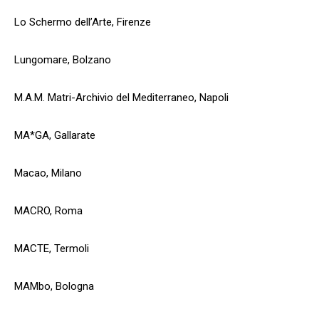
Lo Schermo dell’Arte, Firenze
Lungomare, Bolzano
M.A.M. Matri-Archivio del Mediterraneo, Napoli
MA*GA, Gallarate
Sono un
collezionista
Macao, Milano
Si
MACRO, Roma
No
MACTE, Termoli
ISCRIVITI!
MAMbo, Bologna