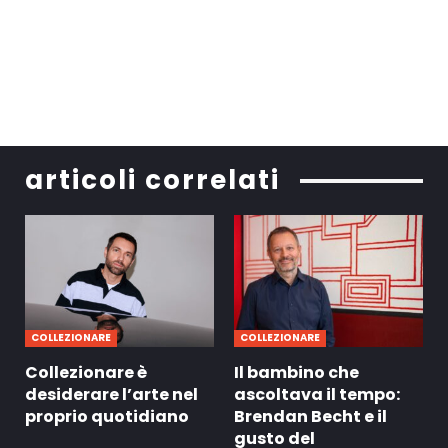
articoli correlati
COLLEZIONARE
COLLEZIONARE
Collezionare è
Il bambino che
desiderare l’arte nel
ascoltava il tempo:
proprio quotidiano
Brendan Becht e il
gusto del