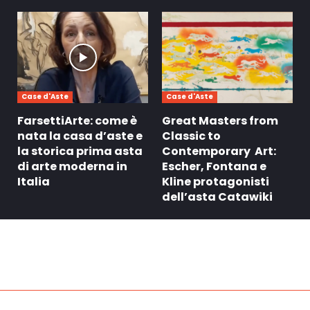
Case d'Aste
Case d'Aste
FarsettiArte: come è
Great Masters from
nata la casa d’aste e
Classic to
la storica prima asta
Contemporary Art:
di arte moderna in
Escher, Fontana e
Italia
Kline protagonisti
dell’asta Catawiki