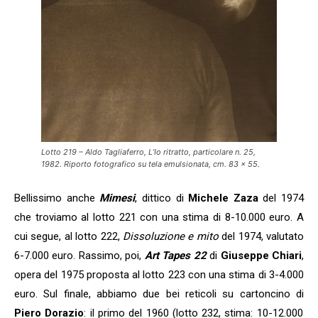
Lotto 219 – Aldo Tagliaferro, L’Io ritratto, particolare n. 25,
1982. Riporto fotografico su tela emulsionata, cm. 83 x 55.
Bellissimo anche
Mimesi
, dittico di
Michele Zaza
del 1974
che troviamo al lotto 221 con una stima di 8-10.000 euro. A
cui segue, al lotto 222,
Dissoluzione e mito
del 1974, valutato
6-7.000 euro. Rassimo, poi,
Art Tapes 22
di
Giuseppe Chiari
,
opera del 1975 proposta al lotto 223 con una stima di 3-4.000
euro. Sul finale, abbiamo due bei reticoli su cartoncino di
Piero Dorazio
: il primo del 1960 (lotto 232, stima: 10-12.000