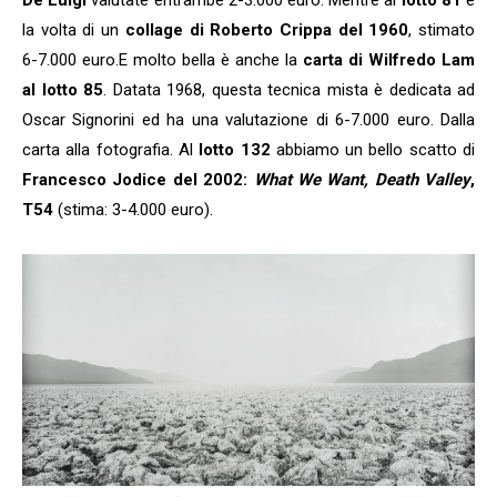
De Luigi
valutate entrambe 2-3.000 euro. Mentre al
lotto 81
è
la volta di un
collage di Roberto Crippa del 1960
, stimato
6-7.000 euro.E molto bella è anche la
carta di Wilfredo Lam
al lotto 85
. Datata 1968, questa tecnica mista è dedicata ad
Oscar Signorini ed ha una valutazione di 6-7.000 euro. Dalla
carta alla fotografia. Al
lotto 132
abbiamo un bello scatto di
Francesco Jodice del 2002:
What We Want, Death Valley
,
T54
(stima: 3-4.000 euro).