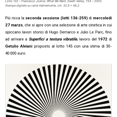
Lotto 132 – Francesco Jodice, What We Want, Death Valley, T54 – 2002.
Stampa digitale su carta Hahnemuhle, cm. 32,9 x 48,3.
Più ricca la
seconda sessione (lotti 136-259)
di
mercoledì
27 marzo
, che si apre con una selezione di arte cinetica in cui
spiccano lavori storici di Hugo Demarco e Julio Le Parc, fino
ad arrivare a
Superfici a testura vibratile
, lavoro del
1972
di
Getulio Alviani
proposto al lotto 145 con una stima di 30-
40.000 euro.