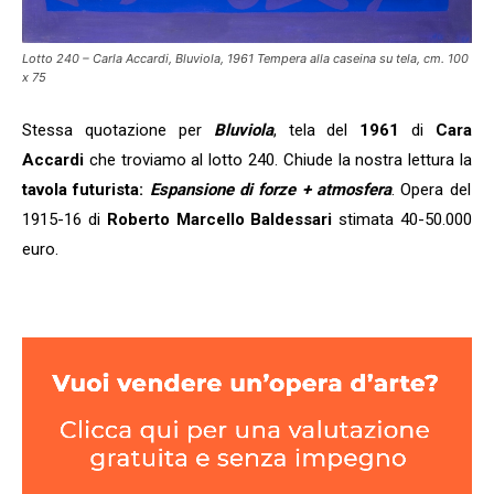
Lotto 240 – Carla Accardi, Bluviola, 1961 Tempera alla caseina su tela, cm. 100
x 75
Stessa quotazione per
Bluviola
, tela del
1961
di
Cara
Accardi
che troviamo al lotto 240. Chiude la nostra lettura la
tavola futurista:
Espansione di forze + atmosfera
. Opera del
1915-16 di
Roberto Marcello Baldessari
stimata 40-50.000
euro.