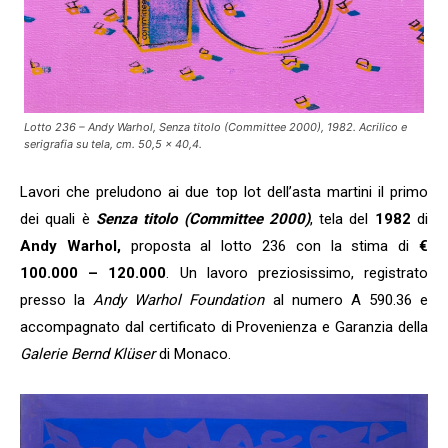
Lotto 236 – Andy Warhol, Senza titolo (Committee 2000), 1982. Acrilico e
serigrafia su tela, cm. 50,5 x 40,4.
Lavori che preludono ai due top lot dell’asta martini il primo
dei quali è
Senza titolo (Committee 2000)
, tela del
1982
di
Andy Warhol,
proposta al lotto 236 con la stima di
€
100.000 – 120.000
. Un lavoro preziosissimo, registrato
presso la
Andy Warhol Foundation
al numero A 590.36 e
accompagnato dal certificato di Provenienza e Garanzia della
Galerie Bernd Klüser
di Monaco.