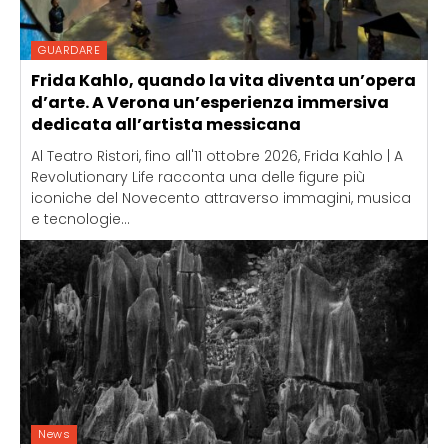
GUARDARE
Frida Kahlo, quando la vita diventa un’opera
d’arte. A Verona un’esperienza immersiva
dedicata all’artista messicana
Al Teatro Ristori, fino all'11 ottobre 2026, Frida Kahlo | A
Revolutionary Life racconta una delle figure più
iconiche del Novecento attraverso immagini, musica
e tecnologie...
News