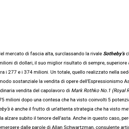
l mercato di fascia alta, surclassando la rivale
Sotheby’s
ch
oni di dollari, il suo miglior risultato di sempre, superiore 
a i 277 e i 374 milioni. Un totale, quello realizzato nella sed
 modo sostanziale la vendita di opere dell’Espressionismo A
rdinaria vendita del capolavoro di
Mark Rothko No.1 (Royal 
 75 milioni dopo una contesa che ha visto coinvolti 5 potenzia
eby’s
è anche il frutto di un’attenta strategia che ha visto me
a alzare subito il tenore dell’asta. Anche in questo caso, però
ergere dalle parole di Allan Schwartzman, consulente artis