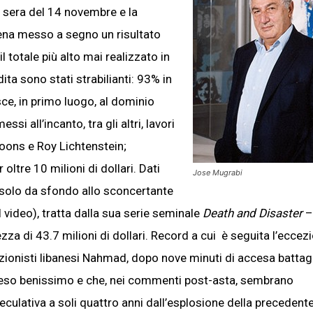
la sera del 14 novembre e la
pena messo a segno un risultato
il totale più alto mai realizzato in
ndita sono stati strabilianti: 93% in
sce, in primo luogo, al dominio
i all’incanto, tra gli altri, lavori
Koons e Roy Lichtenstein;
ltre 10 milioni di dollari. Dati
Jose Mugrabi
o solo da sfondo allo sconcertante
l video), tratta dalla sua serie seminale
Death and Disaster
–
ezza di 43.7 milioni di dollari. Record a cui è seguita l’eccez
lezionisti libanesi Nahmad, dopo nove minuti di accesa battagl
 preso benissimo e che, nei commenti post-asta, sembrano
eculativa a soli quattro anni dall’esplosione della precedente