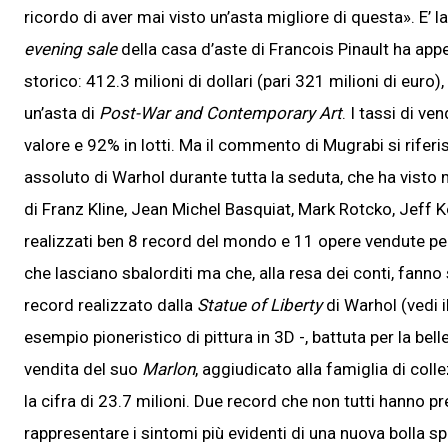
ricordo di aver mai visto un’asta migliore di questa». E’ 
evening sale
della casa d’aste di Francois Pinault ha ap
storico: 412.3 milioni di dollari (pari 321 milioni di euro), 
un’asta di
Post-War and Contemporary Art
. I tassi di ve
valore e 92% in lotti. Ma il commento di Mugrabi si riferi
assoluto di Warhol durante tutta la seduta, che ha visto mess
di Franz Kline, Jean Michel Basquiat, Mark Rotcko, Jeff 
realizzati ben 8 record del mondo e 11 opere vendute per o
che lasciano sbalorditi ma che, alla resa dei conti, fann
record realizzato dalla
Statue of Liberty
di Warhol (vedi i
esempio pioneristico di pittura in 3D -, battuta per la bell
vendita del suo
Marlon
, aggiudicato alla famiglia di col
la cifra di 23.7 milioni. Due record che non tutti hanno
rappresentare i sintomi più evidenti di una nuova bolla sp