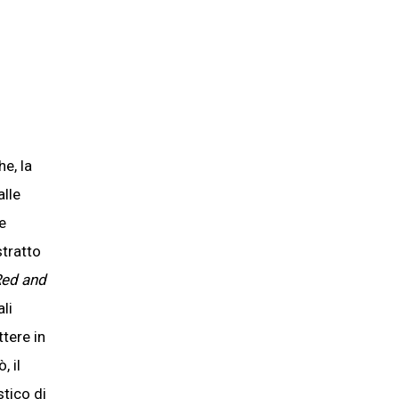
e, la
alle
e
stratto
Red and
li
ttere in
, il
tico di