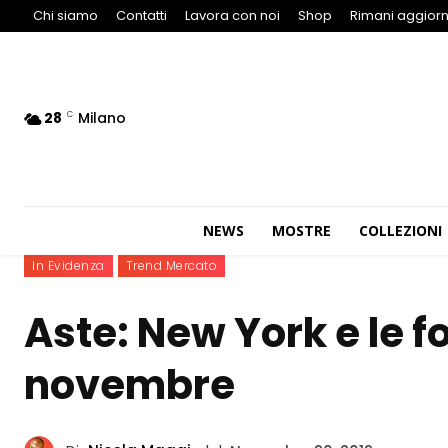
Chi siamo
Contatti
Lavora con noi
Shop
Rimani aggiorn
28
Milano
C
NEWS
MOSTRE
COLLEZIONI
In Evidenza
Trend Mercato
Aste: New York e le fo
novembre