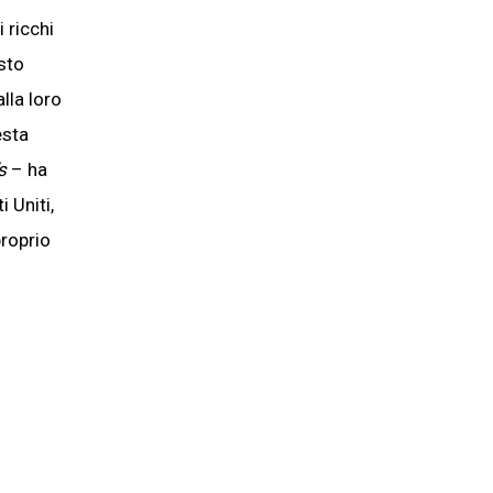
 ricchi
sto
lla loro
esta
’s
– ha
 Uniti,
proprio