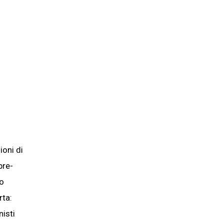
ioni di
pre-
to
rta:
nisti