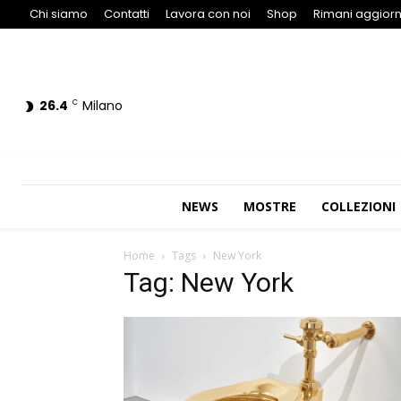
Chi siamo
Contatti
Lavora con noi
Shop
Rimani aggiorn
26.4
Milano
C
NEWS
MOSTRE
COLLEZIONI
Home
Tags
New York
Tag: New York