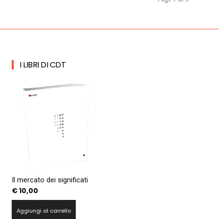
I LIBRI DI CDT
Il mercato dei significati
€
10,00
Aggiungi al carrello