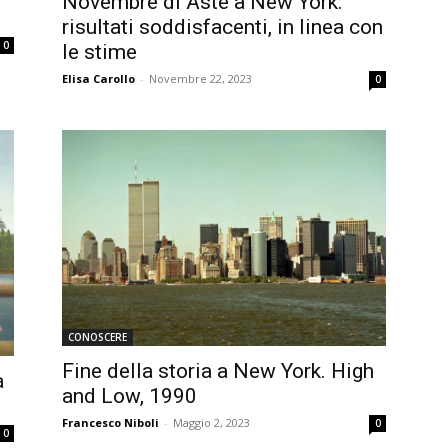
Novembre di Aste a New York:
risultati soddisfacenti, in linea con
0
le stime
Elisa Carollo
-
Novembre 22, 2023
0
CONOSCERE
Fine della storia a New York. High
a
and Low, 1990
Francesco Niboli
-
Maggio 2, 2023
0
0