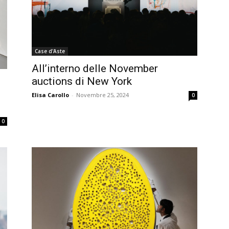
Case d'Aste
All’interno delle November
auctions di New York
n
Elisa Carollo
-
Novembre 25, 2024
0
0