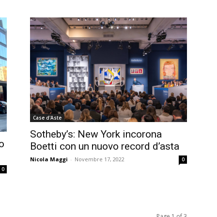
Case d'Aste
Sotheby’s: New York incorona
o
Boetti con un nuovo record d’asta
Nicola Maggi
-
Novembre 17, 2022
0
0
Page 1 of 3