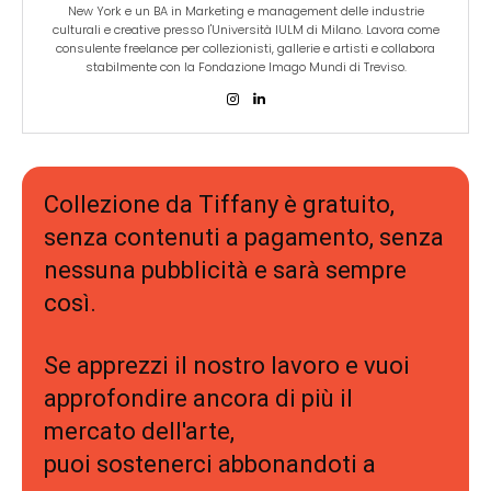
New York e un BA in Marketing e management delle industrie
culturali e creative presso l'Università IULM di Milano. Lavora come
consulente freelance per collezionisti, gallerie e artisti e collabora
stabilmente con la Fondazione Imago Mundi di Treviso.
Collezione da Tiffany è gratuito,
senza contenuti a pagamento, senza
nessuna pubblicità e sarà sempre
così.
Se apprezzi il nostro lavoro e vuoi
approfondire ancora di più il
mercato dell'arte,
puoi sostenerci abbonandoti a