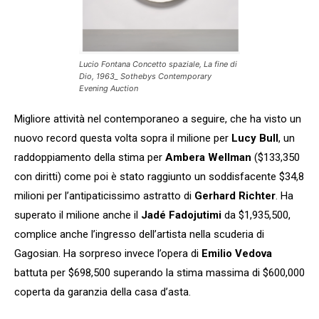
Lucio Fontana Concetto spaziale, La fine di
Dio, 1963_ Sothebys Contemporary
Evening Auction
Migliore attività nel contemporaneo a seguire, che ha visto un
nuovo record questa volta sopra il milione per
Lucy Bull
, un
raddoppiamento della stima per
Ambera Wellman
($133,350
con diritti) come poi è stato raggiunto un soddisfacente $34,8
milioni per l’antipaticissimo astratto di
Gerhard Richter
. Ha
superato il milione anche il
Jadé Fadojutimi
da $1,935,500,
complice anche l’ingresso dell’artista nella scuderia di
Gagosian. Ha sorpreso invece l’opera di
Emilio Vedova
battuta per $698,500 superando la stima massima di $600,000
coperta da garanzia della casa d’asta.