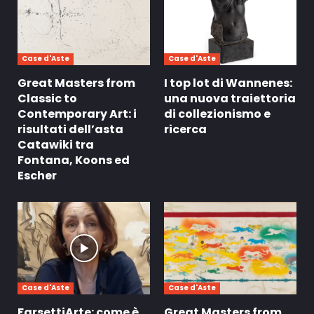
Case d'Aste
Case d'Aste
Great Masters from
I top lot di Wannenes:
Classic to
una nuova traiettoria
Contemporary Art: i
di collezionismo e
risultati dell’asta
ricerca
Catawiki tra
Fontana, Koons ed
Escher
Case d'Aste
Case d'Aste
FarsettiArte: come è
Great Masters from