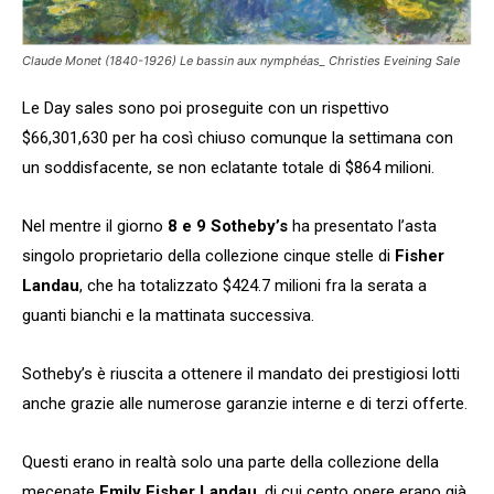
Claude Monet (1840-1926) Le bassin aux nymphéas_ Christies Eveining Sale
Le Day sales sono poi proseguite con un rispettivo
$66,301,630 per ha così chiuso comunque la settimana con
un soddisfacente, se non eclatante totale di $864 milioni.
Nel mentre il giorno
8 e 9 Sotheby’s
ha presentato l’asta
singolo proprietario della collezione cinque stelle di
Fisher
Landau
, che ha totalizzato $424.7 milioni fra la serata a
guanti bianchi e la mattinata successiva.
Sotheby’s è riuscita a ottenere il mandato dei prestigiosi lotti
anche grazie alle numerose garanzie interne e di terzi offerte.
Questi erano in realtà solo una parte della collezione della
mecenate
Emily Fisher Landau
, di cui cento opere erano già