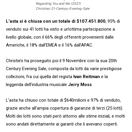
Regarding You and Me (2021)
Christies-21-Century-Evening-Sale
L’asta si è chiusa con un totale di $107.451.800
, 95% di
venduto sui 41 lotti ha visto e un’ottima partecipazione a
livello globale, con il 66% degli offerenti provenienti dalle
Americhe, il 18% dall’EMEA e il 16% dall’APAC.
Christie’s ha proseguito poi il 9 Novembre con la sua 20th
Century Evening Sale, composta da lotti da varie prestigiose
collezioni, fra cui quella del regista
Ivan Reitman
e la
leggenda dell’industria musicale
Jerry Moss
.
L’asta ha chiuso con totale di $640milioni e 97% di venduto,
grazie anche all’ampia copertura di garanzie di terzi (25 lotti).
Molti dei lotti sono stati però attorno alle stime iniziali, e molti
sono andati direttamente ai garanti che li avevano coperti.