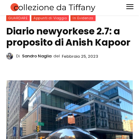
GUARDARE
Appunti di Viaggio
In Evidenza
Diario newyorkese 2.7: a
proposito di Anish Kapoor
Di
Sandro Naglia
del
Febbraio 25, 2023