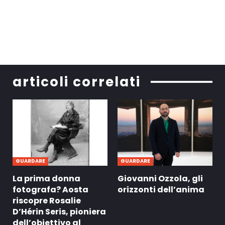
articoli correlati
GUARDARE
GUARDARE
La prima donna
Giovanni Ozzola, gli
fotografa? Aosta
orizzonti dell’anima
riscopre Rosalie
D’Hérin Seris, pioniera
dell’obiettivo al