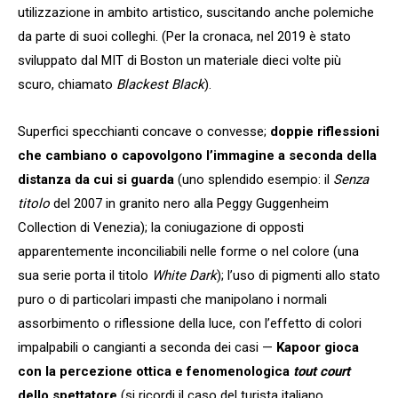
utilizzazione in ambito artistico, suscitando anche polemiche
da parte di suoi colleghi. (Per la cronaca, nel 2019 è stato
sviluppato dal MIT di Boston un materiale dieci volte più
scuro, chiamato
Blackest Black
).
Superfici specchianti concave o convesse;
doppie riflessioni
che cambiano o capovolgono l’immagine a seconda della
distanza da cui si guarda
(uno splendido esempio: il
Senza
titolo
del 2007 in granito nero alla Peggy Guggenheim
Collection di Venezia); la coniugazione di opposti
apparentemente inconciliabili nelle forme o nel colore (una
sua serie porta il titolo
White Dark
); l’uso di pigmenti allo stato
puro o di particolari impasti che manipolano i normali
assorbimento o riflessione della luce, con l’effetto di colori
impalpabili o cangianti a seconda dei casi —
Kapoor gioca
con la percezione ottica e fenomenologica
tout court
dello spettatore
(si ricordi il caso del turista italiano