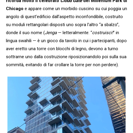
ricorda molto il celebrato
Cloud Gate
del Millenium Park di
Chicago
e appare come un morbido cuscino su cui poggia un
angolo di quest’edificio dall’aspetto inconfondibile, costruito
su moduli rettangolari disposti uno sopra l’altro “a sbalzo”,
donde il suo nome (
Jenga
— letteralmente: “
costruisci!
” in
lingua swahili — è un gioco da tavolo in cui i partecipanti, dopo
aver eretto una torre con blocchi di legno, devono a turno
sottrarne uno dalla costruzione riposizionandolo poi sulla sua
sommità, evitando di far crollare la torre per non perdere).