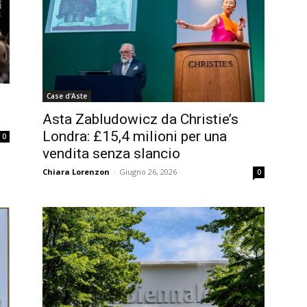
Case d'Aste
Asta Zabludowicz da Christie’s
Londra: £15,4 milioni per una
0
vendita senza slancio
Chiara Lorenzon
-
Giugno 26, 2026
0