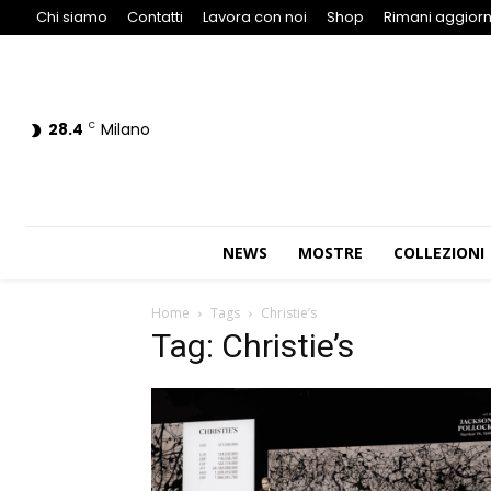
Chi siamo
Contatti
Lavora con noi
Shop
Rimani aggiorn
28.4
Milano
C
NEWS
MOSTRE
COLLEZIONI
Home
Tags
Christie’s
Tag: Christie’s