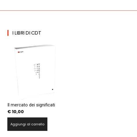
I LIBRI DI CDT
Il mercato dei significati
€
10,00
Aggiungi al carrello