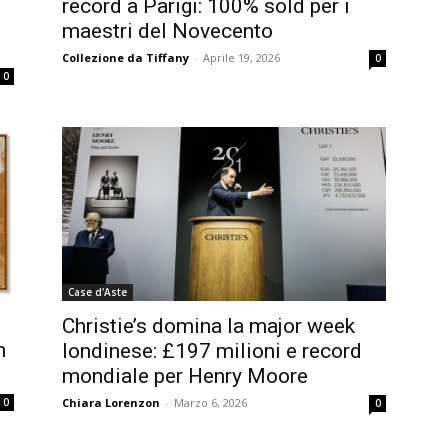
record a Parigi: 100% sold per i
maestri del Novecento
Collezione da Tiffany
-
Aprile 19, 2026
0
0
Case d'Aste
Christie’s domina la major week
n
londinese: £197 milioni e record
mondiale per Henry Moore
0
Chiara Lorenzon
-
Marzo 6, 2026
0