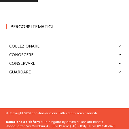
PERCORSI TEMATICI
COLLEZIONARE
CONOSCERE
CONSERVARE
GUARDARE
© Copyright 2021 con-fine edizioni. Tutti i diritti sono riservati
Collezione da Tiffany
è un progetto by arturo srl società benefit
Headquarter: Via Giordani, 4 - 61121 Pesaro (PU) - Italy | P.Iva 02734150416