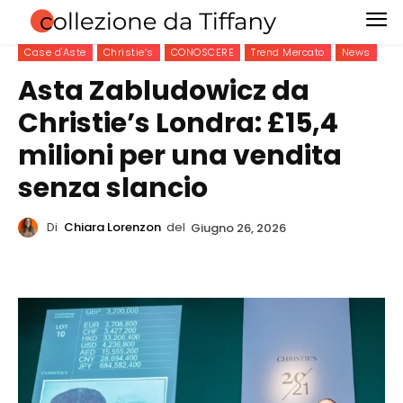
Case d'Aste
Christie’s
CONOSCERE
Trend Mercato
News
Asta Zabludowicz da
Christie’s Londra: £15,4
milioni per una vendita
senza slancio
Di
Chiara Lorenzon
del
Giugno 26, 2026