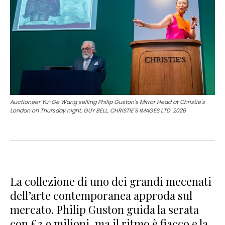
Auctioneer Yü-Ge Wang selling Philip Guston's Mirror Head at Christie's
London on Thursday night. GUY BELL, CHRISTIE'S IMAGES LTD. 2026
La collezione di uno dei grandi mecenati
dell’arte contemporanea approda sul
mercato. Philip Guston guida la serata
con £3,9 milioni, ma il ritmo è fiacco e la