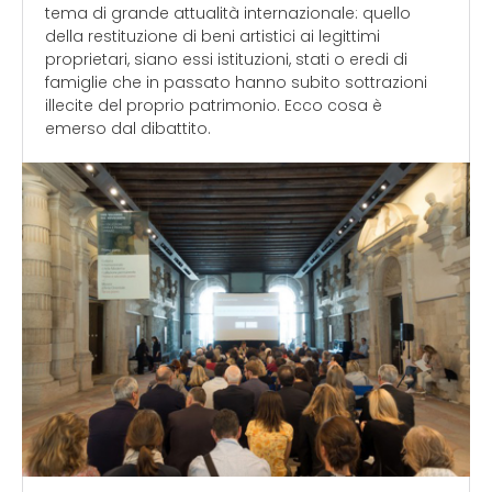
tema di grande attualità internazionale: quello
della restituzione di beni artistici ai legittimi
proprietari, siano essi istituzioni, stati o eredi di
famiglie che in passato hanno subito sottrazioni
illecite del proprio patrimonio. Ecco cosa è
emerso dal dibattito.