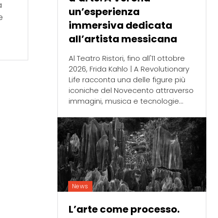
a
un’esperienza
e
immersiva dedicata
all’artista messicana
Al Teatro Ristori, fino all'11 ottobre
2026, Frida Kahlo | A Revolutionary
Life racconta una delle figure più
iconiche del Novecento attraverso
immagini, musica e tecnologie...
News
L’arte come processo.