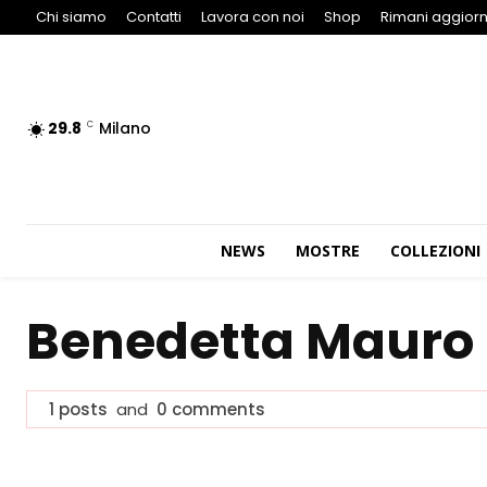
Chi siamo
Contatti
Lavora con noi
Shop
Rimani aggiorn
29.8
Milano
C
NEWS
MOSTRE
COLLEZIONI
Benedetta Mauro
1 posts
and
0 comments