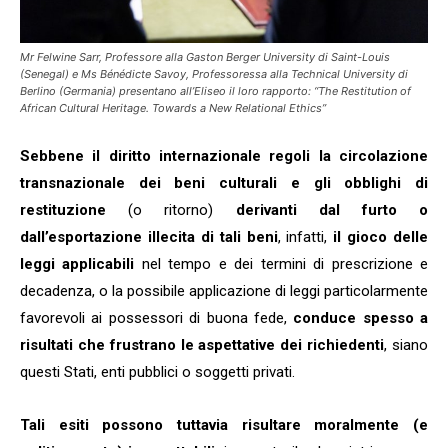
Mr Felwine Sarr, Professore alla Gaston Berger University di Saint-Louis
(Senegal) e Ms Bénédicte Savoy, Professoressa alla Technical University di
Berlino (Germania) presentano all’Eliseo il loro rapporto: “The Restitution of
African Cultural Heritage. Towards a New Relational Ethics”
Sebbene il diritto internazionale regoli la circolazione
transnazionale dei beni culturali e gli obblighi di
restituzione
(o ritorno)
derivanti dal furto o
dall’esportazione illecita di tali beni
, infatti,
il gioco delle
leggi applicabili
nel tempo e dei termini di prescrizione e
decadenza, o la possibile applicazione di leggi particolarmente
favorevoli ai possessori di buona fede,
conduce spesso a
risultati che frustrano le aspettative dei richiedenti
, siano
questi Stati, enti pubblici o soggetti privati.
Tali esiti possono tuttavia risultare moralmente (e