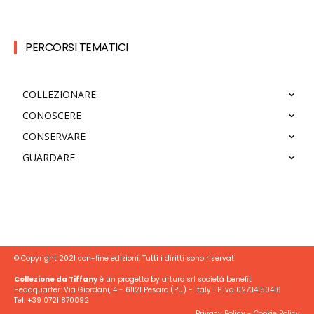
PERCORSI TEMATICI
COLLEZIONARE
CONOSCERE
CONSERVARE
GUARDARE
© Copyright 2021 con-fine edizioni. Tutti i diritti sono riservati
Collezione da Tiffany
è un progetto by arturo srl società benefit
Headquarter: Via Giordani, 4 - 61121 Pesaro (PU) - Italy | P.Iva 02734150416
Tel. +39 0721 870092
Privacy Policy
-
Cookie Policy