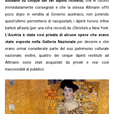
Altmann su cinque dei sei dipinti richiesti
, che le furono
immediatamente consegnati e che la stessa Altmann offrì
poco dopo in vendita al Governo austriaco; non potendo
quest’ultimo permettersi di riacquistarli, i dipinti furono infine
battuti all’asta (per una cifra record) da
Christie’s
a New York.
L’Austria è stata così privata di alcune opere che erano
state esposte nella Galleria Nazionale
per decenni e che
erano ormai considerate parte del suo patrimonio culturale
nazionale; inoltre, quattro dei cinque dipinti restituiti ad
Altmann sono stati acquistati da privati e resi così
inaccessibili al pubblico.