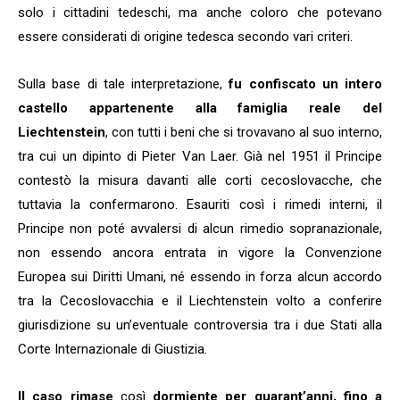
solo i cittadini tedeschi, ma anche coloro che potevano
essere considerati di origine tedesca secondo vari criteri.
Sulla base di tale interpretazione,
fu confiscato un intero
castello appartenente alla famiglia reale del
Liechtenstein
, con tutti i beni che si trovavano al suo interno,
tra cui un dipinto di Pieter Van Laer. Già nel 1951 il Principe
contestò la misura davanti alle corti cecoslovacche, che
tuttavia la confermarono. Esauriti così i rimedi interni, il
Principe non poté avvalersi di alcun rimedio sopranazionale,
non essendo ancora entrata in vigore la Convenzione
Europea sui Diritti Umani, né essendo in forza alcun accordo
tra la Cecoslovacchia e il Liechtenstein volto a conferire
giurisdizione su un’eventuale controversia tra i due Stati alla
Corte Internazionale di Giustizia.
Il caso rimase
così
dormiente per quarant’anni, fino a