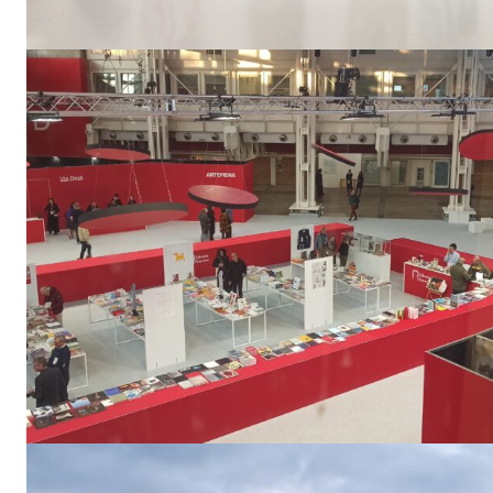
Sono un c
Si
No