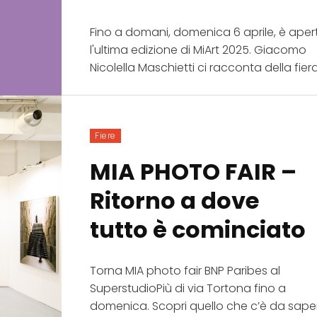
Fino a domani, domenica 6 aprile, è aper
l'ultima edizione di MiArt 2025. Giacomo
Nicolella Maschietti ci racconta della fiera
Iscriviti alla nostra
newsletter e scarica
gratuitamentelaGuida
Fiere
Mercato dell'Arte 2026!
MIA PHOTO FAIR –
Iscriviti subito alle news di Collezione da T
riceverai contenuti esclusivi selezionati pe
Ritorno a dove
te riguardanti il mercato dell'arte.
Completa il form e potrai scaricare subito
tutto è cominciato
gratuitamente la nuova Guida Mercato del
2026!
Torna MIA photo fair BNP Paribes al
SuperstudioPiù di via Tortona fino a
domenica. Scopri quello che c’è da sape