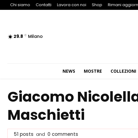
Chi siamo
Contatti
Lavora con noi
Shop
Rimani aggiorn
29.8
Milano
C
NEWS
MOSTRE
COLLEZIONI
Giacomo Nicolell
Maschietti
51 posts
and
0 comments