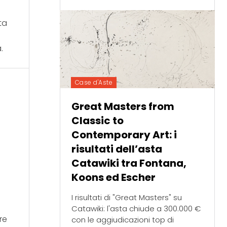
ta
.
Case d'Aste
Great Masters from
Classic to
iffany e
r
Contemporary Art: i
risultati dell’asta
Catawiki tra Fontana,
l'Arte
Koons ed Escher
I risultati di "Great Masters" su
Catawiki: l'asta chiude a 300.000 €
re
con le aggiudicazioni top di