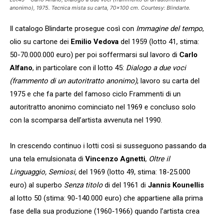
anonimo
), 1975. Tecnica mista su carta, 70×100 cm. Courtesy: Blindarte.
Il catalogo Blindarte prosegue così con
Immagine del tempo
,
olio su cartone dei
Emilio Vedova
del 1959 (lotto 41, stima:
50-70.000.000 euro) per poi soffermarsi sul lavoro di
Carlo
Alfano
, in particolare con il lotto 45:
Dialogo a due voci
(frammento di un autoritratto anonimo)
, lavoro su carta del
1975 e che fa parte del famoso ciclo Frammenti di un
autoritratto anonimo cominciato nel 1969 e concluso solo
con la scomparsa dell’artista avvenuta nel 1990.
In crescendo continuo i lotti così si susseguono passando da
una tela emulsionata di
Vincenzo Agnetti
,
Oltre il
Linguaggio, Semiosi,
del 1969 (lotto 49, stima: 18-25.000
euro) al superbo
Senza titolo
di del 1961 di
Jannis Kounellis
al lotto 50 (stima: 90-140.000 euro) che appartiene alla prima
fase della sua produzione (1960-1966) quando l’artista crea