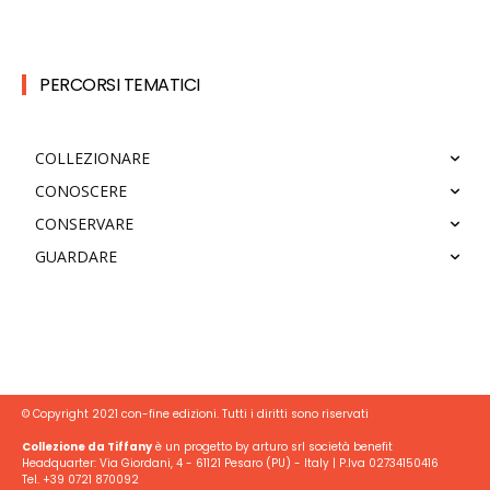
PERCORSI TEMATICI
COLLEZIONARE
CONOSCERE
CONSERVARE
GUARDARE
© Copyright 2021 con-fine edizioni. Tutti i diritti sono riservati
Collezione da Tiffany
è un progetto by arturo srl società benefit
Headquarter: Via Giordani, 4 - 61121 Pesaro (PU) - Italy | P.Iva 02734150416
Tel. +39 0721 870092