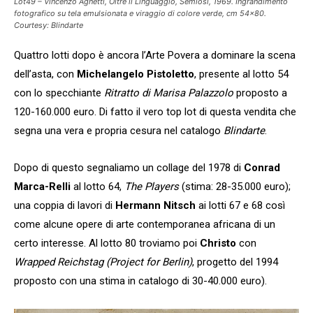
Lot49 – Vincenzo Agnetti,
Oltre il Linguaggio, Semiosi
, 1969. Ingrandimento
fotografico su tela emulsionata e viraggio di colore verde, cm 54×80.
Courtesy: Blindarte
Quattro lotti dopo è ancora l’Arte Povera a dominare la scena
dell’asta, con
Michelangelo Pistoletto
, presente al lotto 54
con lo specchiante
Ritratto di Marisa Palazzolo
proposto a
120-160.000 euro. Di fatto il vero top lot di questa vendita che
segna una vera e propria cesura nel catalogo
Blindarte
.
Dopo di questo segnaliamo un collage del 1978 di
Conrad
Marca-Relli
al lotto 64,
The Players
(stima: 28-35.000 euro);
una coppia di lavori di
Hermann Nitsch
ai lotti 67 e 68 così
come alcune opere di arte contemporanea africana di un
certo interesse. Al lotto 80 troviamo poi
Christo
con
Wrapped Reichstag (Project for Berlin)
, progetto del 1994
proposto con una stima in catalogo di 30-40.000 euro).