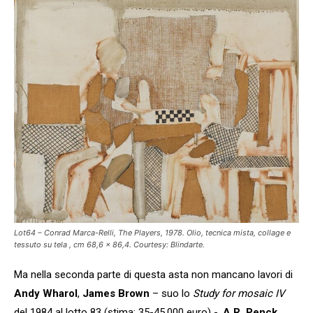
Lot64 – Conrad Marca-Relli,
The Players
, 1978. Olio, tecnica mista, collage e
tessuto su tela , cm 68,6 x 86,4. Courtesy: Blindarte.
Ma nella seconda parte di questa asta non mancano lavori di
Andy Wharol
,
James Brown
– suo lo
Study for mosaic IV
del 1984 al lotto 83 (stima: 35-45.000 euro) -,
A.R. Penck
,