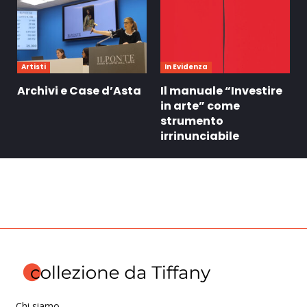
Artisti
In Evidenza
Archivi e Case d’Asta
Il manuale “Investire
in arte” come
strumento
irrinunciabile
Chi siamo