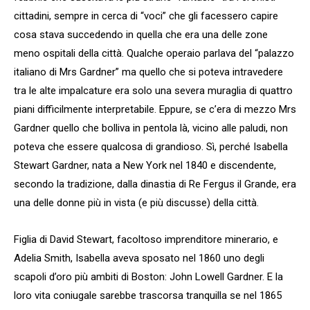
cittadini, sempre in cerca di “voci” che gli facessero capire
cosa stava succedendo in quella che era una delle zone
meno ospitali della città. Qualche operaio parlava del “palazzo
italiano di Mrs Gardner” ma quello che si poteva intravedere
tra le alte impalcature era solo una severa muraglia di quattro
piani difficilmente interpretabile. Eppure, se c’era di mezzo Mrs
Gardner quello che bolliva in pentola là, vicino alle paludi, non
poteva che essere qualcosa di grandioso. Sì, perché Isabella
Stewart Gardner, nata a New York nel 1840 e discendente,
secondo la tradizione, dalla dinastia di Re Fergus il Grande, era
una delle donne più in vista (e più discusse) della città.
Figlia di David Stewart, facoltoso imprenditore minerario, e
Adelia Smith, Isabella aveva sposato nel 1860 uno degli
scapoli d’oro più ambiti di Boston: John Lowell Gardner. E la
loro vita coniugale sarebbe trascorsa tranquilla se nel 1865