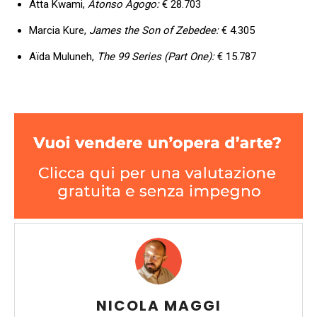
Atta Kwami,
Atonso Agogo:
€ 28.703
Marcia Kure,
James the Son of Zebedee:
€ 4.305
Aïda Muluneh,
The 99 Series (Part One):
€ 15.787
NICOLA MAGGI