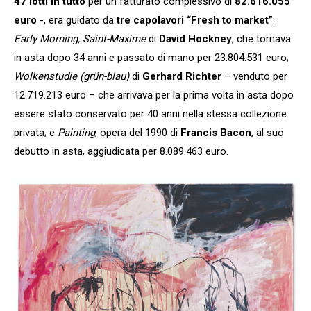
47 lotti in tutto
per un fatturato complessivo di
82.616.055
euro
-, era guidato da
tre capolavori “Fresh to market”
:
Early Morning, Saint-Maxime
di
David Hockney
, che tornava
in asta dopo 34 anni e passato di mano per 23.804.531 euro;
Wolkenstudie (grün-blau)
di
Gerhard Richter
– venduto per
12.719.213 euro – che arrivava per la prima volta in asta dopo
essere stato conservato per 40 anni nella stessa collezione
privata; e
Painting
, opera del 1990 di
Francis Bacon
, al suo
debutto in asta, aggiudicata per 8.089.463 euro.