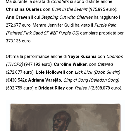
Ma durante la serata di
Christie’s
si sono distinte anche
Christina Quarles
con
Even in the Evenin’
(975.895 euro);
Ann Craven
il cui
Stepping Out with Cherries
ha raggiunto i
272.677 euro. Mentre Jennifer Guidi ha visto il
Purple Rain
(Painted Pink Sand SF #2F, Purple CS)
cambiare proprietà per
373.136 euro.
Ottima la performance anche di
Yayoi Kusama
con
Cosmos
(THOPS)
(947.192 euro);
Caroline Walker
, con
Catered
(272.677 euro);
Loie Hollowell
con
Lick Lick (Boob Skwirt)
(€430,542);
Adriana Varejão
,
Qing ci Song (Celadon Song)
(602.759 euro) e
Bridget Riley
con
Praise I
(2.508.078 euro).