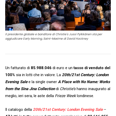
Il presidente globale e banditore di Christie's Jussi Pylkkänen sta per
aggiudicare Early Morning, Saint-Maxime di David Hockney
Un fatturato di
85.988.046
di euro e un
tasso di venduto del
100%
sia in lotti che in valore. La
20th/21st Century: London
Evening Sale
e la single owner
A Place with No Name: Works
from the Sina Jina Collection
di
Christie’s
hanno inaugurato al
meglio, ieri sera, le aste della
Frieze Week
londinese.
Il catalogo della
20th/21st Century: London Evening Sale
–