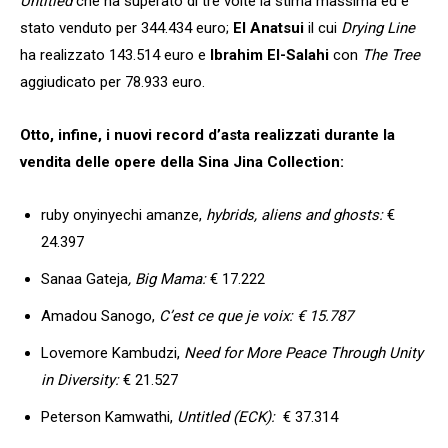
Untitled
che ha superato di tre volte la stima massima ed è
stato venduto per
344.434 euro;
El Anatsui
il cui
Drying Line
ha realizzato 143.514 euro e
Ibrahim El-Salahi
con
The Tree
aggiudicato per 78.933 euro.
Otto, infine, i nuovi record d’asta realizzati durante la
vendita delle opere della Sina Jina Collection:
ruby onyinyechi amanze,
hybrids, aliens and ghosts:
€
24.397
Sanaa Gateja
, Big Mama:
€ 17.222
Amadou Sanogo,
C’est ce que je voix: € 15.787
Lovemore Kambudzi,
Need for More Peace Through Unity
in Diversity:
€ 21.527
Peterson Kamwathi,
Untitled (ECK):
€ 37.314