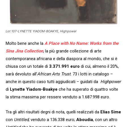
Lot 107-LYNETTE YIADOM-BOAKYE, Highpower
Molto bene anche la
A Place with No Name: Works from the
Sina Jina Collection
, la più grande collezione di arte
contemporanea africana e della diaspora al mondo, che si è
chiusa con un totale di
3.371.991 euro
di cui, almeno il 20%,
sarà devoluto all’
African Arts Trust
. 73 i lotti in catalogo –
anche in questo caso tutti aggiudicati – guidati da
Highpower
di
Lynette Yiadom-Boakye
che ha superato di quattro volte
la stima massima per ressere venduto a 1.687.998 euro.
Tra gli altri risultati degni di nota, quelli realizzati da
Elias Sime
con
Untitled
, venduto a 136.338 euro;
Aboudia
, con un altro