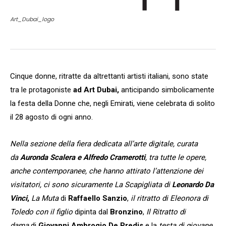
Art_Dubai_logo
Cinque donne, ritratte da altrettanti artisti italiani, sono state
tra le protagoniste
ad Art Dubai,
anticipando simbolicamente
la festa della Donne che, negli Emirati, viene celebrata di solito
il 28 agosto di ogni anno.
Nella sezione della fiera dedicata all’arte digitale, curata
da
Auronda Scalera e Alfredo Cramerotti
, tra tutte le opere,
anche contemporanee, che hanno attirato l’attenzione dei
visitatori, ci sono sicuramente La Scapigliata di
Leonardo Da
Vinci
,
La Muta
di
Raffaello Sanzio
,
il ritratto di Eleonora di
Toledo con il figlio
dipinta dal
Bronzino
,
Il Ritratto di
dama
di
Giovanni Ambrogio De Predis
e la
testa di giovane