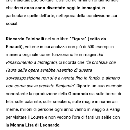
chiederci
cosa sono diventate oggi le immagin
i, in
particolare quelle dell’arte, nell’epoca della condivisione sui
social.
Riccardo Falcinelli
nel suo libro
“Figure” (edito da
Einaudi),
volume in cui analizza con più di 500 esempi in
maniera originale come funzionano le immagini
dal
Rinascimento a Instagram,
ci ricorda che
“la profezia che
l’aura delle opere avrebbe risentito di questa
sovraesposizione non si è avverata fino in fondo, o almeno
non come aveva previsto Benjamin”
. Riporto un suo esempio:
nonostante la riproduzione della
Gioconda
sia sulle borse di
tela, sulle calamite, sulle sneakers, sulle mug e in numerosi
meme, milioni di persone ogni anno vanno in viaggio a Parigi
per visitare il Louvre e non vedono l’ora di farsi un selfie con
la
Monna Lisa di Leonardo
.