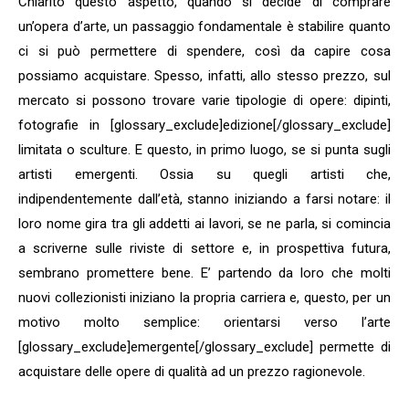
Chiarito questo aspetto, quando si decide di comprare
un’opera d’arte, un passaggio fondamentale è stabilire quanto
ci si può permettere di spendere, così da capire cosa
possiamo acquistare. Spesso, infatti, allo stesso prezzo, sul
mercato si possono trovare varie tipologie di opere: dipinti,
fotografie in [glossary_exclude]edizione[/glossary_exclude]
limitata o sculture. E questo, in primo luogo, se si punta sugli
artisti emergenti. Ossia su quegli artisti che,
indipendentemente dall’età, stanno iniziando a farsi notare: il
loro nome gira tra gli addetti ai lavori, se ne parla, si comincia
a scriverne sulle riviste di settore e, in prospettiva futura,
sembrano promettere bene. E’ partendo da loro che molti
nuovi collezionisti iniziano la propria carriera e, questo, per un
motivo molto semplice: orientarsi verso l’arte
[glossary_exclude]emergente[/glossary_exclude] permette di
acquistare delle opere di qualità ad un prezzo ragionevole.