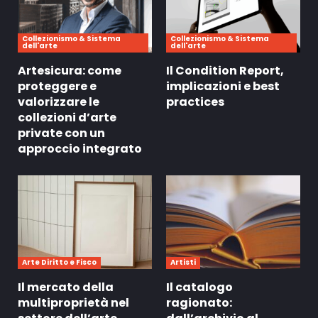
Collezionismo & Sistema
Collezionismo & Sistema
dell'arte
dell'arte
Artesicura: come
Il Condition Report,
proteggere e
implicazioni e best
valorizzare le
practices
collezioni d’arte
private con un
approccio integrato
Arte Diritto e Fisco
Artisti
Il mercato della
Il catalogo
multiproprietà nel
ragionato: