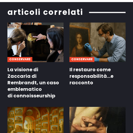
articoli correlati
CONSERVARE
CONSERVARE
La visione di
Il restauro come
Zaccaria di
responsabilità…e
Rembrandt, un caso
racconto
emblematico
di connoisseurship