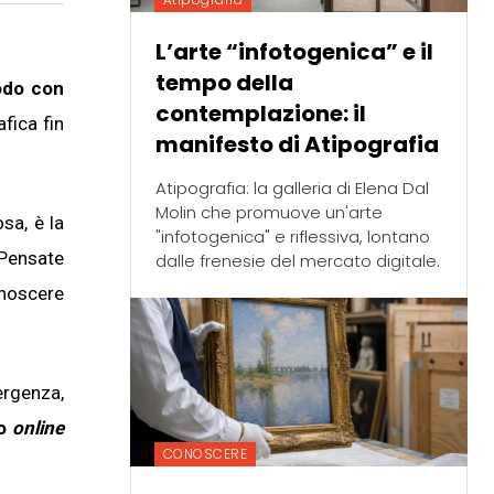
L’arte “infotogenica” e il
tempo della
odo con
contemplazione: il
fica fin
manifesto di Atipografia
Atipografia: la galleria di Elena Dal
Molin che promuove un'arte
sa, è la
"infotogenica" e riflessiva, lontano
Pensate
dalle frenesie del mercato digitale.
onoscere
ergenza,
eo
online
CONOSCERE