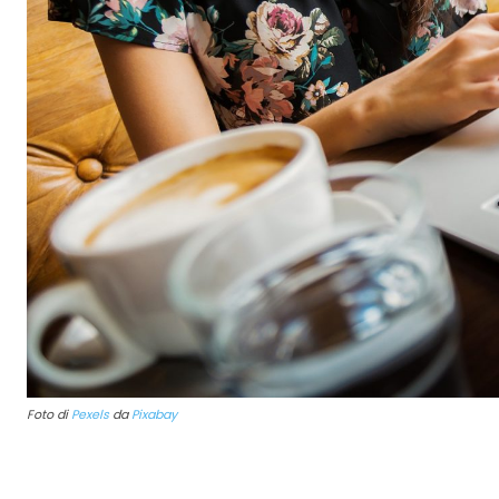
Foto di
Pexels
da
Pixabay