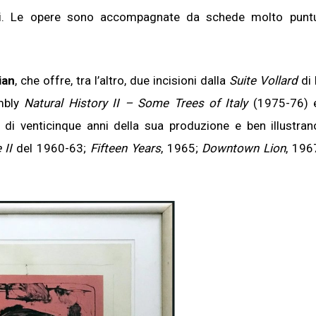
ioni. Le opere sono accompagnate da schede molto puntu
ian
, che offre, tra l’altro, due incisioni dalla
Suite Vollard
di 
ombly
Natural History II – Some Trees of Italy
(1975-76) e
ù di venticinque anni della sua produzione e ben illustran
 II
del 1960-63;
Fifteen Years
, 1965;
Downtown Lion
, 196