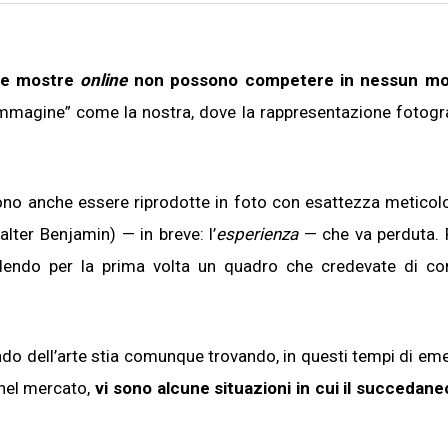
le mostre
online
non possono competere in nessun m
l’immagine” come la nostra, dove la rappresentazione fotogra
ono anche essere riprodotte in foto con esattezza meticolo
ter Benjamin) — in breve: l’
esperienza
— che va perduta. 
vedendo per la prima volta un quadro che credevate di c
do dell’arte stia comunque trovando, in questi tempi di em
nel mercato,
vi sono alcune situazioni in cui il succedan