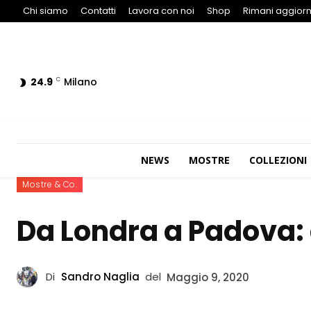
Chi siamo
Contatti
Lavora con noi
Shop
Rimani aggiorn
24.9
Milano
C
NEWS
MOSTRE
COLLEZIONI
Mostre & Co.
Da Londra a Padova: 
Di
Sandro Naglia
del
Maggio 9, 2020