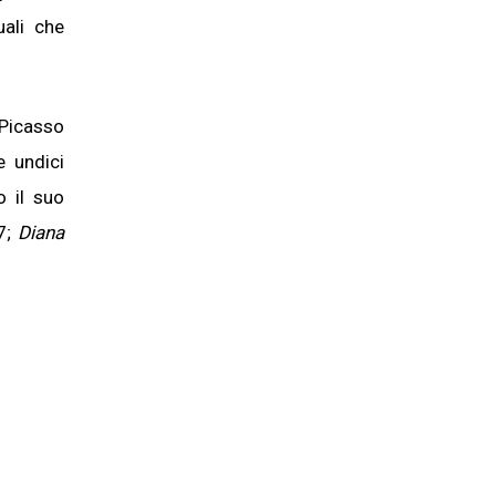
ali che
Picasso
 undici
o il suo
7;
Diana