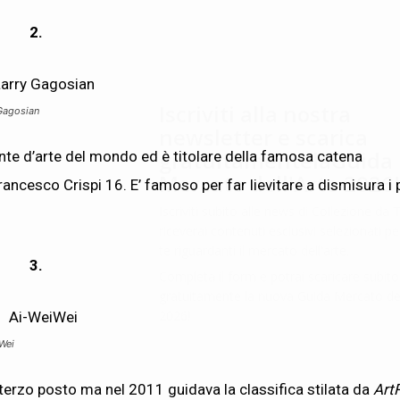
2.
Iscriviti alla nostra
Gagosian
newsletter e scarica
gratuitamentelaGuida
nte d’arte del mondo ed è titolare della famosa catena
Mercato dell'Arte 2026!
ancesco Crispi 16. E’ famoso per far lievitare a dismisura i 
Iscriviti subito alle news di Collezione da T
riceverai contenuti esclusivi selezionati pe
te riguardanti il mercato dell'arte.
3.
Completa il form e potrai scaricare subito
gratuitamente la nuova Guida Mercato del
2026!
Wei
l terzo posto ma nel 2011 guidava la classifica stilata da
Art