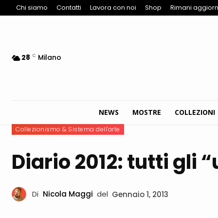
Chi siamo
Contatti
Lavora con noi
Shop
Rimani aggiorn
28
Milano
C
NEWS
MOSTRE
COLLEZIONI
Collezionismo & Sistema dell'arte
Diario 2012: tutti gli 
Di
Nicola Maggi
del
Gennaio 1, 2013