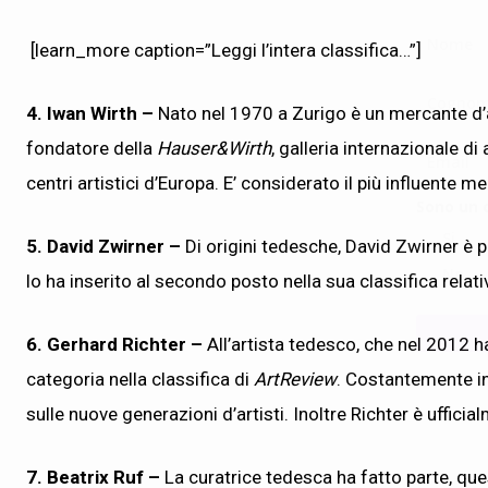
[learn_more caption=”Leggi l’intera classifica…”]
4. Iwan Wirth –
Nato nel 1970 a Zurigo è un mercante d’
fondatore della
Hauser&Wirth
, galleria internazionale 
centri artistici d’Europa. E’ considerato il più influente 
Sono un c
Si
5.
David Zwirner –
Di origini tedesche, David Zwirner è p
No
lo ha inserito al secondo posto nella sua classifica relati
6. Gerhard Richter –
All’artista tedesco, che nel 2012 h
categoria nella classifica di
ArtReview
. Costantemente in
sulle nuove generazioni d’artisti. Inoltre Richter è ufficial
7. Beatrix Ruf –
La curatrice tedesca ha fatto parte, ques