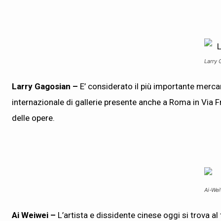
Larry 
Larry Gagosian –
E’ considerato il più importante merca
internazionale di gallerie presente anche a Roma in Via Fr
delle opere.
Ai-Wei
Ai Weiwei
–
L’artista e dissidente cinese oggi si trova a