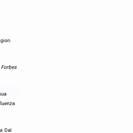
giori
.
Forbes
sua
fluenza
a
. Dal