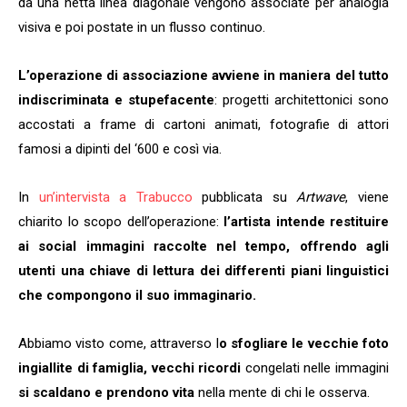
da una netta linea diagonale vengono associate per analogia
visiva e poi postate in un flusso continuo.
L’operazione di associazione avviene in maniera del tutto
indiscriminata e stupefacente
: progetti architettonici sono
accostati a frame di cartoni animati, fotografie di attori
famosi a dipinti del ‘600 e così via.
In
un’intervista a Trabucco
pubblicata su
Artwave
, viene
chiarito lo scopo dell’operazione:
l’artista intende restituire
ai social immagini raccolte nel tempo, offrendo agli
utenti una chiave di lettura dei differenti piani linguistici
che compongono il suo immaginario.
Abbiamo visto come, attraverso l
o sfogliare le vecchie foto
ingiallite di famiglia, vecchi ricordi
congelati nelle immagini
si scaldano e prendono vita
nella mente di chi le osserva.