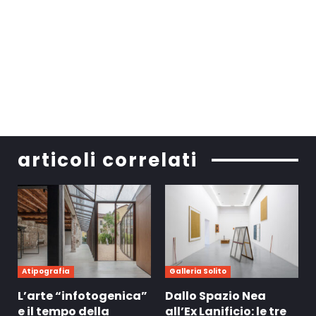
articoli correlati
Atipografia
Galleria Solito
L’arte “infotogenica”
Dallo Spazio Nea
e il tempo della
all’Ex Lanificio: le tre