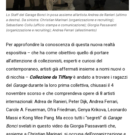
Lo Staff del Garage Bonci in posa assieme all’artista Andrea de Ranieri (ultimo
a destra). Da sinistra: Christian Marinari (organizzazione e recruiting);
Sebastiano Collu (ufficio stampa e comunicazione); Giorgia Passavanti
(organizzazione e recruiting); Andrea Ferrari (allestimento)
Per approfondire la conoscenza di questa nuova realtà
espositiva – che ha come obiettivo quello di portare
all’attenzione di collezionisti, esperti e curiosi del
contemporaneo, artisti già affermati insieme a nomi nuovi o
di nicchia –
Collezione da Tiffany
è andato a trovare i ragazzi
del
Garage
durante la loro prima collettiva, chiusasi il 4
novembre scorso e che comprendeva opere di 8 artisti
internazionali: Adrea de Ranieri, Peter Dijk, Andrea Ferrari,
Carole A. Feuerman, Ofra Friedman, Genya Krikova, Leonardo
Massi e Kong Wee Pang. Ma ecco tutti i “segreti” di
Garage
Bonci
svelati in questo video da Giorgia Passavanti che,
assieme a Christian Marinari, si occupa dell’organizzazione e